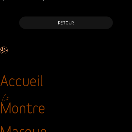
RETOUR
Accueil
La
Montre
Marque