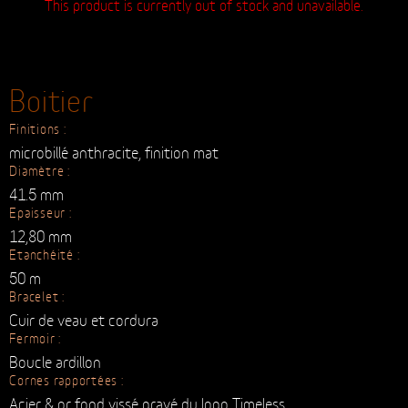
This product is currently out of stock and unavailable.
Boitier
Finitions :
microbillé anthracite, finition mat
Diamètre :
41.5 mm
Epaisseur :
12,80 mm
Etanchéité :
50 m
Bracelet :
Cuir de veau et cordura
Fermoir :
Boucle ardillon
Cornes rapportées :
Acier & or fond vissé gravé du logo Timeless