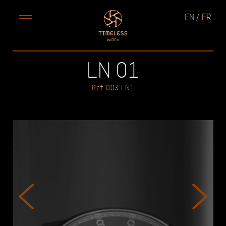
EN
FR
LN 01
Ref. 003 LN1