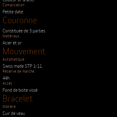
Cadran
Verre :
Saphir (bombé), avec traitement anti-reflet
Réhaut extérieur :
Satiné circulaire anthracite ou matte blanc
Cadran central :
Finition guillochée Roue décorative des heures
apparente
Aiguilles :
Couleur or & acier
Complication :
Petite date
Couronne
Constituée de 3 parties
Matériaux :
Acier et or