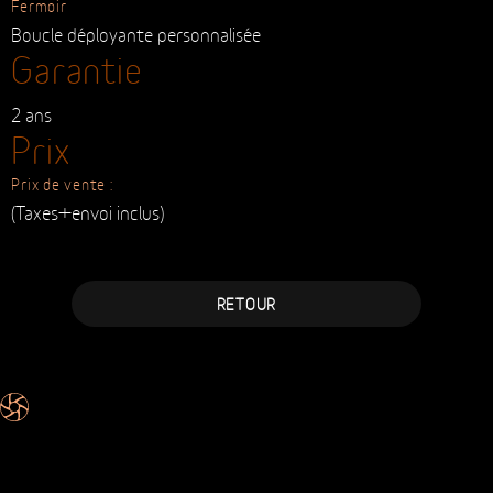
Mouvement
Automatique :
Swiss made STP 1-11
Réserve de marche :
44h
Accès :
Fond de boite vissé
Bracelet
Matière
Cuir de veau
Fermoir
Boucle déployante personnalisée
Garantie
2 ans
Prix
Prix de vente :
(Taxes+envoi inclus)