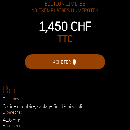
Second modèle de la marque Timeless, ce
garde-temps en acier orné de fins détails
plaqués en or rose et d’un verre saphir bombé
sied à tous.
ÉDITION LIMITÉE
40 EXEMPLAIRES NUMÉROTÉS
1,450
CHF
TTC