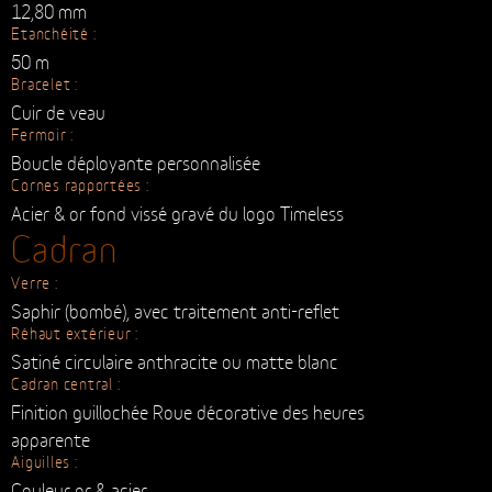
ACHETER
Boitier
Finitions :
Satiné circulaire, sablage fin, détails poli
Diamètre :
41.5 mm
Epaisseur :
12,80 mm
Etanchéité :
50 m
Bracelet :
Cuir de veau
Fermoir :
Boucle déployante personnalisée
Cornes rapportées :
Acier & or fond vissé gravé du logo Timeless