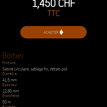
40 EXEMPLAIRES NUMÉROTÉS
1,450
CHF
TTC
ACHETER
Boitier
Finitions :
Satiné circulaire, sablage fin, détails poli
Diamètre :
41.5 mm
Epaisseur :
12,80 mm